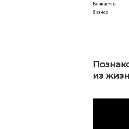
Вникаем в
бизнес
Познако
из жиз