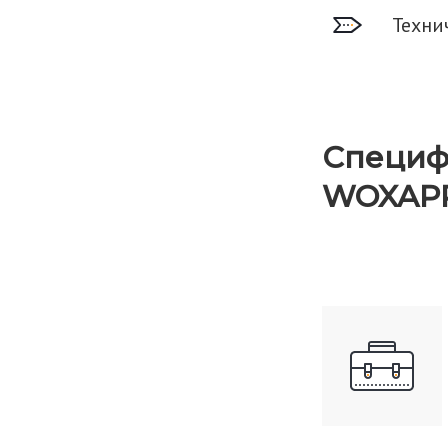
Техни
Специфи
WOXAPP