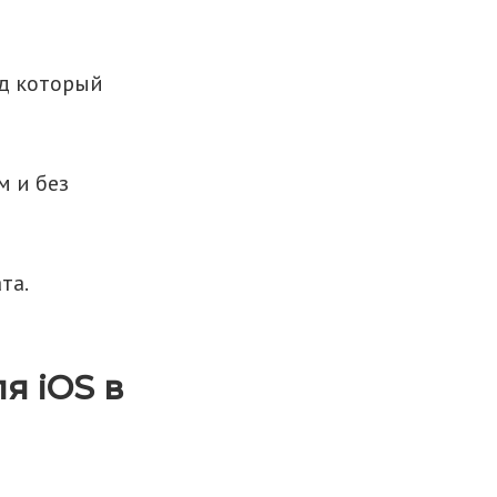
од который
м и без
та.
я iOS в