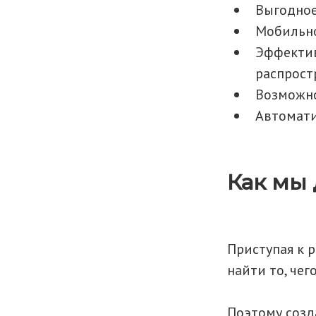
Выгодное
Мобильно
Эффектив
распрост
Возможно
Автомати
Как мы
Приступая к 
найти то, чег
Поэтому созд