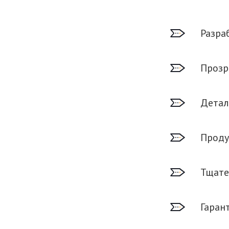
Разра
Прозр
Детал
Проду
Тщате
Гаран