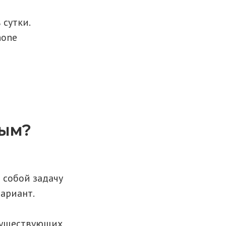
 сутки.
hone
ным?
 собой задачу
вариант.
 существующих