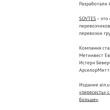
Разработали 
SOVTES
– это
перевозчиков.
перевозки гр
Компания ста
Метинвест Ев
Истерн Бевер
АрселорМитта
Издание ain.
«пересесть» 
больше»
.