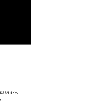
казчик».
и: