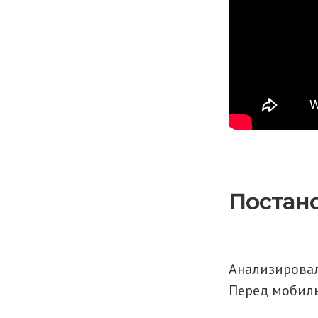
Постано
Анализировали
Перед мобил