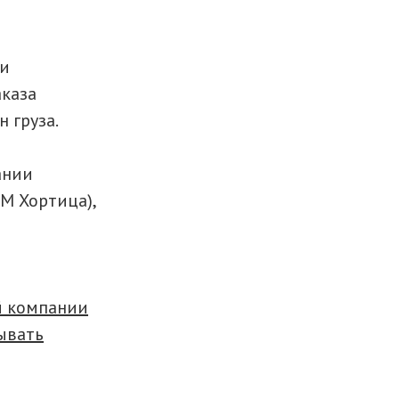
 и
аказа
н груза.
ании
М Хортица),
й компании
ывать