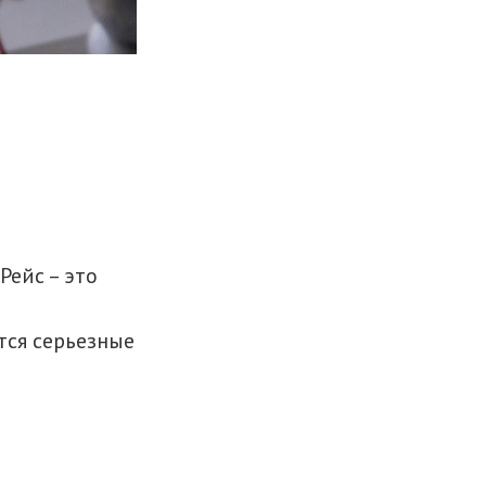
Рейс – это
е
тся серьезные