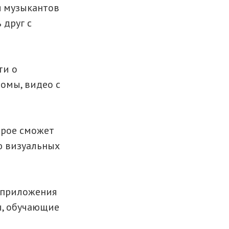
я музыкантов
 друг с
ти о
омы, видео с
орое сможет
ю визуальных
 приложения
ы, обучающие