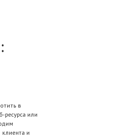
:
отить в
б-ресурса или
водим
м клиента и