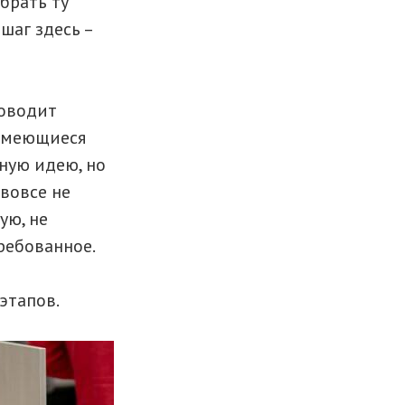
брать ту
шаг здесь –
роводит
 имеющиеся
ную идею, но
 вовсе не
ую, не
ребованное.
этапов.