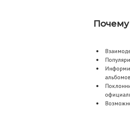
Почему
Взаимоде
Популяри
Информир
альбомов
Поклонни
официаль
Возможно