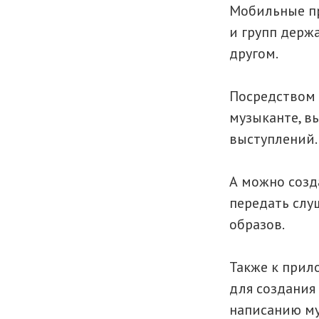
Мобильные пр
и групп держа
другом.
Посредством 
музыканте, в
выступлений.
А можно созд
передать слу
образов.
Также к прил
для создания
написанию му