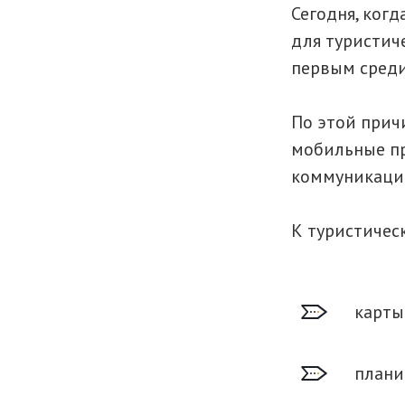
Сегодня, ког
для туристич
первым среди
По этой прич
мобильные пр
коммуникации
К туристиче
карты
плани