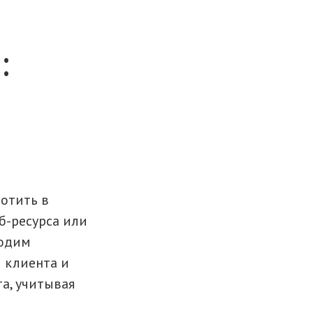
:
отить в
б-ресурса или
водим
м клиента и
а, учитывая