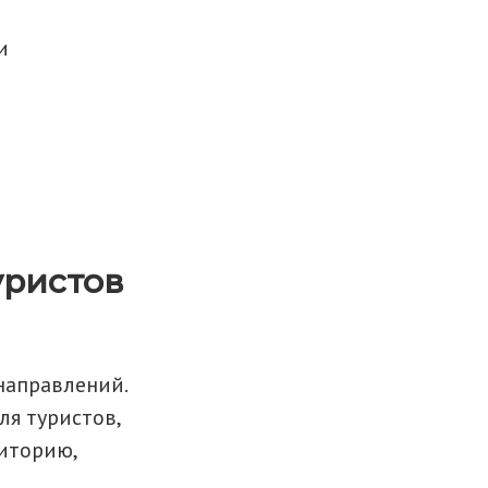
и
уристов
направлений.
ля туристов,
иторию,