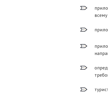
прило
всему
прило
прило
напра
опред
требо
турис