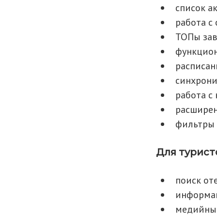
список а
работа с
ТОПы за
функцион
расписан
синхрони
работа с
расшире
фильтры 
Для турист
поиск от
информац
медийный