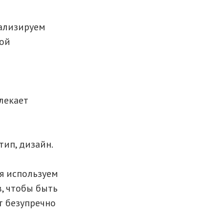
нализируем
вой
лекает
тип, дизайн.
я используем
, чтобы быть
т безупречно