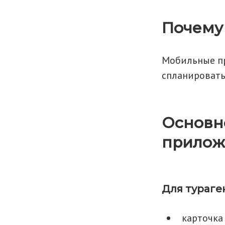
Почему 
Мобильные пр
спланировать
Основн
прилож
Для тураге
карточк