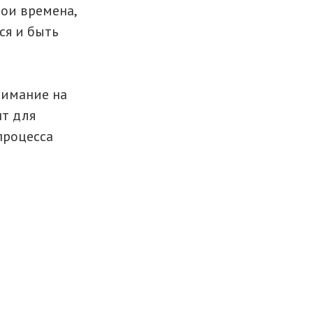
вои времена,
ся и быть
нимание на
т для
процесса