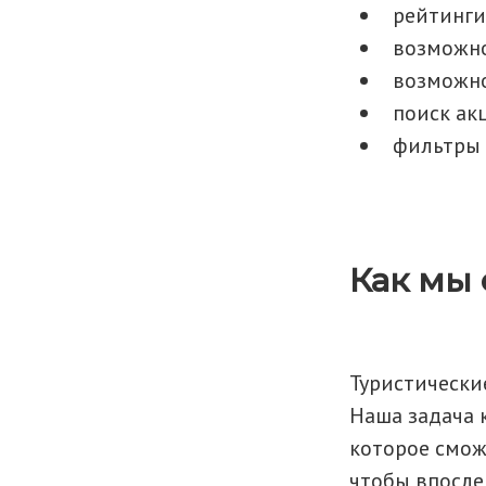
рейтинги
возможно
возможно
поиск ак
фильтры 
Как мы
Туристически
Наша задача 
которое смож
чтобы впосле