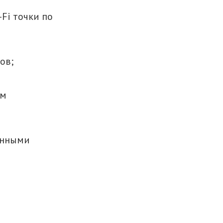
Fi точки по
ов;
ом
енными