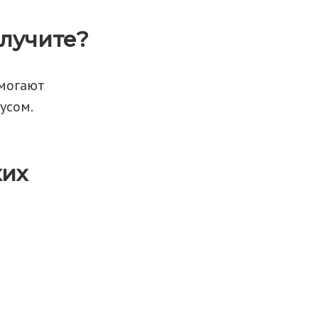
олучите?
омогают
усом.
ких