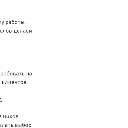
у работы.
делов делаем
робовать на
 клиентов.
m
очников
делать выбор