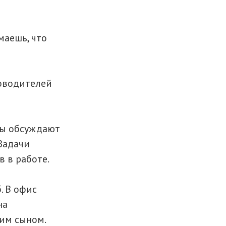
маешь, что
ководителей
ды обсуждают
Задачи
в в работе.
. В офис
на
оим сыном.