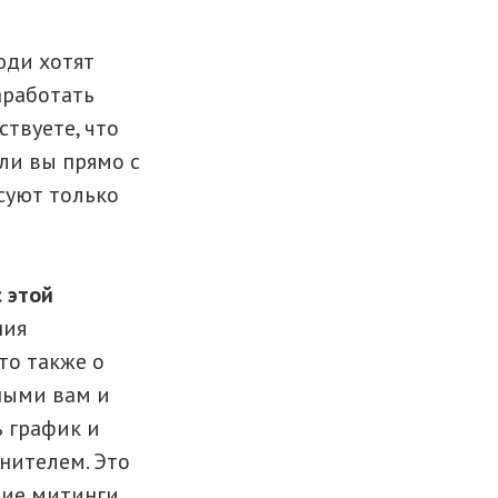
юди хотят
аработать
ствуете, что
ли вы прямо с
есуют только
 этой
ния
то также о
ными вам и
ь график и
нителем. Это
ние митинги