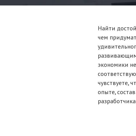
Найти достой
чем придума
удивительног
развивающимс
экономики н
соответствую
чувствуете, 
опыте, соста
разработчика