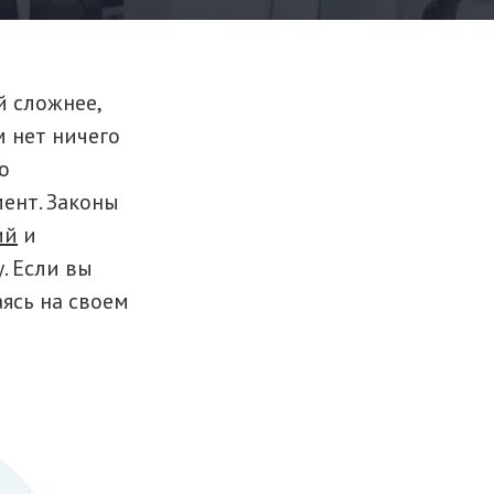
 сложнее,
м нет ничего
о
ент. Законы
ий
и
. Если вы
аясь на своем