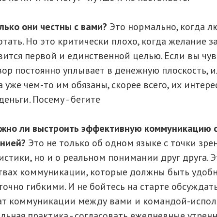
лько они честны с вами?
Это нормально, когда л
отать. Но это критически плохо, когда желание з
вится первой и единственной целью. Если вы чув
вор постоянно уплывает в денежную плоскость, и
а уже чем-то им обязаны, скорее всего, их интер
деньги. Посему - бегите
жно ли выстроить эффективную коммуникацию с
анией?
Это не только об одном языке с точки зре
истики, но и о реальном понимании друг друга. Э
твах коммуникации, которые должны быть удоб
точно гибкими. И не бойтесь на старте обсуждат
т коммуникации между вами и командой-испол
льная практика - согласовать ежедневные утрен