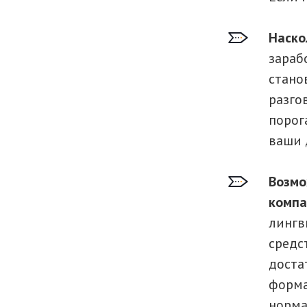
Наско
зараб
стано
разго
порог
ваши 
Возмо
комп
лингв
средс
доста
форма
норма