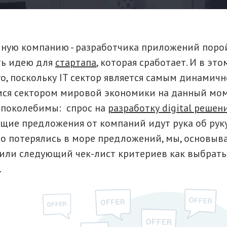
ную компанию - разработчика приложений порой
ть идею для
стартапа
, которая сработает. И в это
о, поскольку IT сектор является самым динамичн
я сектором мировой экономики на данный мом
епоколебимы: спрос на
разработку digital решен
щие предложения от компаний идут рука об руку
что потерялись в море предложений, мы, основыв
вили следующий чек-лист критериев как выбрать
.