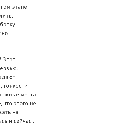
этом этапе
лить,
аботку
тно
?
Этот
ервью.
задают
, тонкости
ложные места
 что этого не
вать на
сь и сейчас .