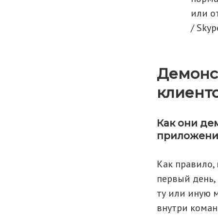
или о
/ Skyp
Демонст
клиент
Как они де
приложени
Как правило,
первый день,
ту или иную 
внутри коман