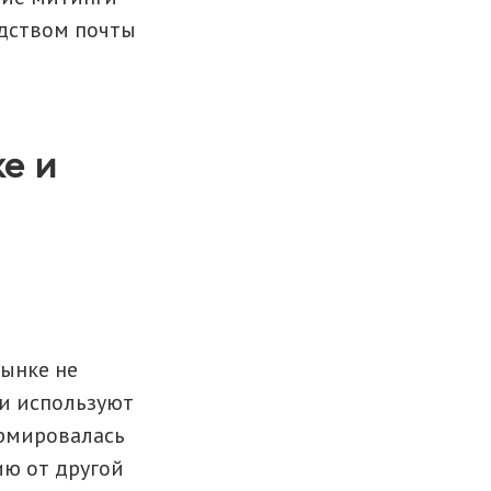
дством почты
е и
рынке не
ли используют
ормировалась
ию от другой