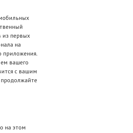
 мобильных
ственный
в из первых
онала на
о приложения.
ием вашего
авится с вашим
у продолжайте
о на этом