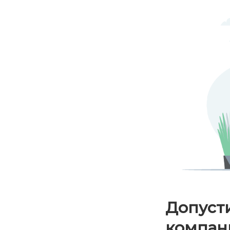
Допуст
компани