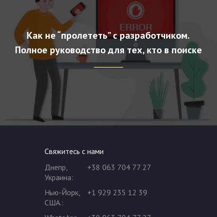
Как не “пролететь” с разработчиком.
Полное руководство для тех, кто в поиске
Свяжитесь с нами
Днепр,
+38 063 704 77 27
Украина
:
Нью-Йорк,
+1 929 235 12 39
США.
: