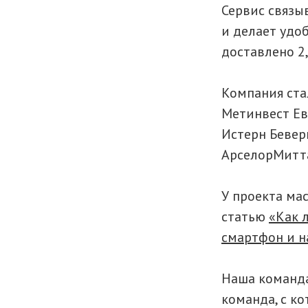
Сервис связы
и делает удо
доставлено 2,
Компания ста
Метинвест Ев
Истерн Бевер
АрселорМитта
У проекта ма
статью
«Как 
смартфон и н
Наша команда 
команда, с ко