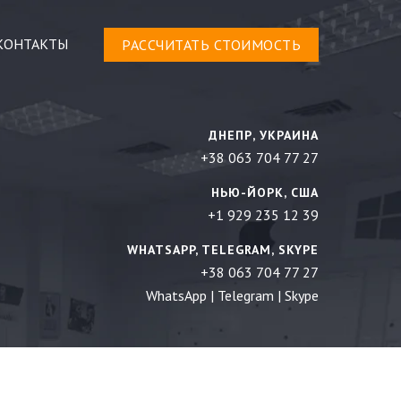
КОНТАКТЫ
РАСCЧИТАТЬ СТОИМОСТЬ
ДНЕПР, УКРАИНА
+38 063 704 77 27
d
НЬЮ-ЙОРК, США
+1 929 235 12 39
WHATSAPP, TELEGRAM, SKYPE
+38 063 704 77 27
WhatsApp
|
Telegram
|
Skype