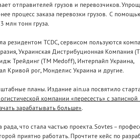
вает отправителей грузов и перевозчиков. Упрощ
бнее процесс заказа перевозки грузов. С помощь
3 млн тонн груза.
ла резидентом TCDC, сервисом пользуются комп
разия, Украинская Дистрибуционная Компания (Т
идж Трейдинг (ТМ Medoff), Интерпайп Украина,
л Кривой рог, Монделис Украина и другие.
сштабные планы. Издание ain.ua посвятило старт
логистической компании «пересесть» с записной
ачать зарабатывать больше»
.
рада, что стала частью проекта. Sovtes – профе
торой приятно работать. Прочтите кейс по разра