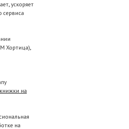
ает, ускоряет
ю сервиса
ании
М Хортица),
апу
 книжки на
ссиональная
ботке на