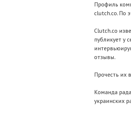
Профиль комп
clutch.co. По
Сlutch.co изв
публикует у с
интервьюирую
отзывы.
Прочесть их 
Команда рада
украинских р