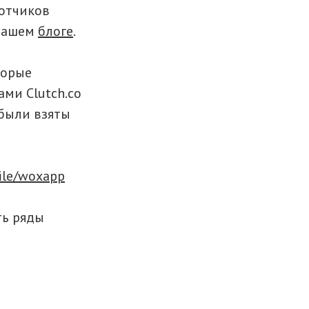
ботчиков
 нашем
блоге
.
торые
ами Сlutch.co
были взяты
file/woxapp
ть ряды