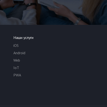
Наши услуги
iOS
Android
Web
IoT
PWA