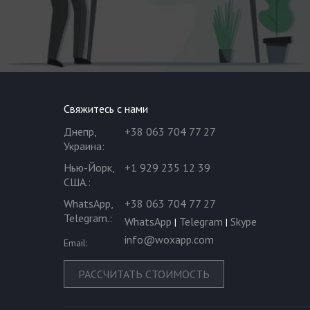
Свяжитесь с нами
Днепр,
+38 063 704 77 27
Украина
:
Нью-Йорк,
+1 929 235 12 39
США.
:
WhatsApp,
+38 063 704 77 27
Telegram.
:
WhatsApp
Telegram
Skype
|
|
info@woxapp.com
Email:
РАСCЧИТАТЬ СТОИМОСТЬ